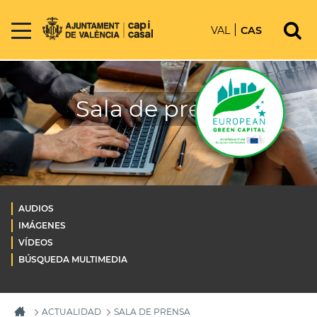
VAL
CAS
Sala de prensa
AUDIOS
IMÁGENES
VÍDEOS
BÚSQUEDA MULTIMEDIA
ACTUALIDAD
SALA DE PRENSA