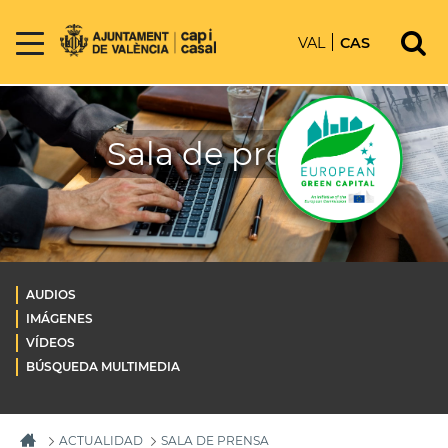
VAL
CAS
Sala de prensa
AUDIOS
IMÁGENES
VÍDEOS
BÚSQUEDA MULTIMEDIA
ACTUALIDAD
SALA DE PRENSA