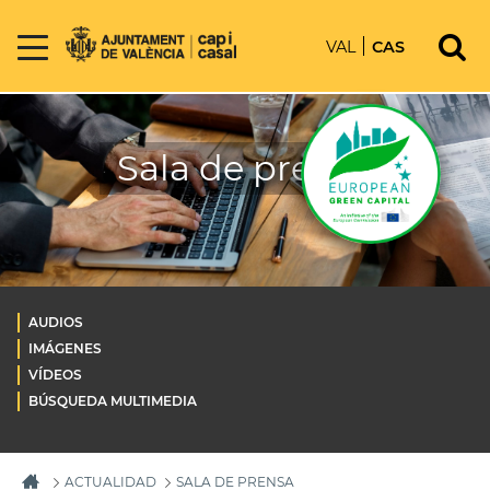
VAL
CAS
Sala de prensa
AUDIOS
IMÁGENES
VÍDEOS
BÚSQUEDA MULTIMEDIA
ACTUALIDAD
SALA DE PRENSA