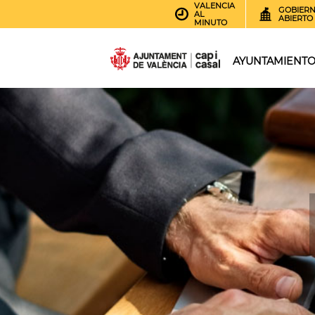
VALENCIA
GOBIER
AL
ABIERTO
MINUTO
AYUNTAMIENT