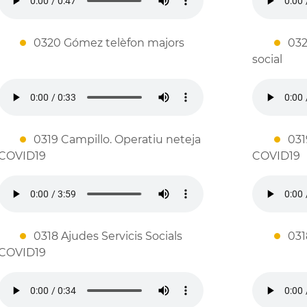
0320 Gómez telèfon majors
032
social
0319 Campillo. Operatiu neteja
031
COVID19
COVID19
0318 Ajudes Servicis Socials
031
COVID19