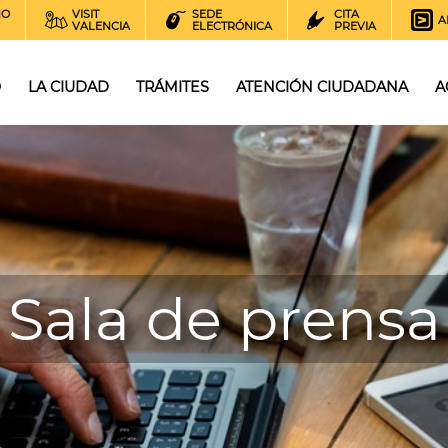
NO
VISIT
SEDE
CITA
A
VALENCIA
ELECTRÓNICA
PREVIA
O
LA CIUDAD
TRÁMITES
ATENCIÓN CIUDADANA
A
Sala de prensa