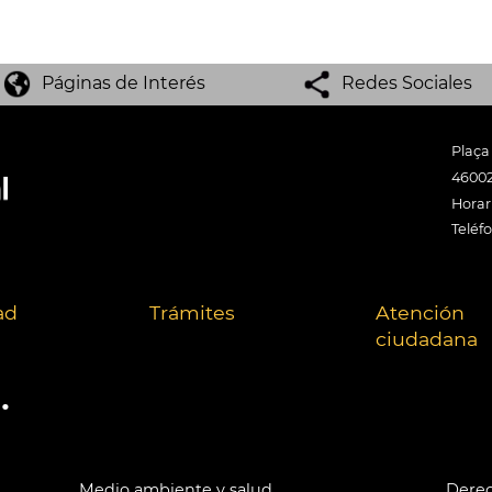
Páginas de Interés
Redes Sociales
Plaça
46002
Horari
Teléf
ad
Trámites
Atención
ciudadana
.
Medio ambiente y salud
Derec