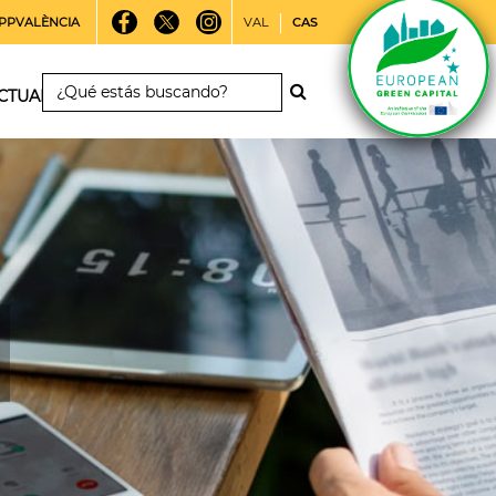
PPVALÈNCIA
VAL
CAS
CTUALIDAD