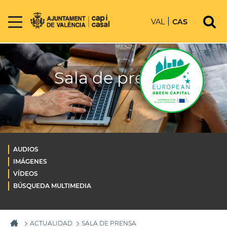
VAL
CAS
Sala de prensa
AUDIOS
IMÁGENES
VÍDEOS
BÚSQUEDA MULTIMEDIA
ACTUALIDAD
SALA DE PRENSA