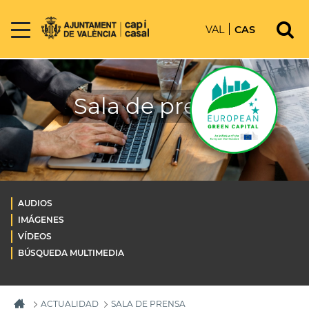
VAL
CAS
Sala de prensa
AUDIOS
IMÁGENES
VÍDEOS
BÚSQUEDA MULTIMEDIA
ACTUALIDAD
SALA DE PRENSA