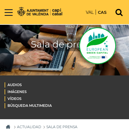
VAL
CAS
Sala de prensa
AUDIOS
IMÁGENES
VÍDEOS
BÚSQUEDA MULTIMEDIA
ACTUALIDAD
SALA DE PRENSA