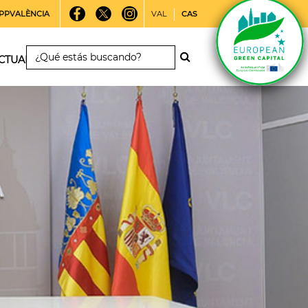
PPVALÈNCIA
VAL
CAS
CTUALIDAD