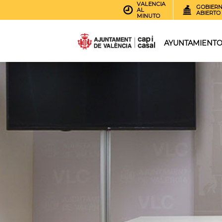
VALENCIA
GOBIER
AL
ABIERTO
MINUTO
AYUNTAMIENT