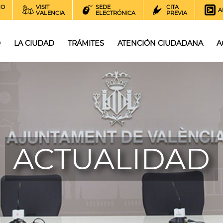
NO
VISIT
SEDE
CITA
A
VALENCIA
ELECTRÓNICA
PREVIA
O
LA CIUDAD
TRÁMITES
ATENCIÓN CIUDADANA
A
ACTUALIDAD