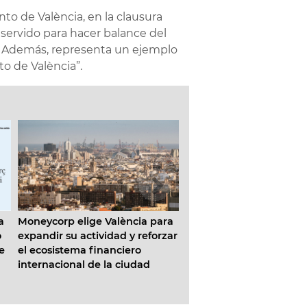
to de València, en la clausura
a servido para hacer balance del
e. Además, representa un ejemplo
o de València”.
ge València para
La Concejalía de Parques y
Abierto 
tividad y reforzar
Jardines culmina la
los bon
 financiero
restauración del rocódromo del
Galdós y
 de la ciudad
Parc Central