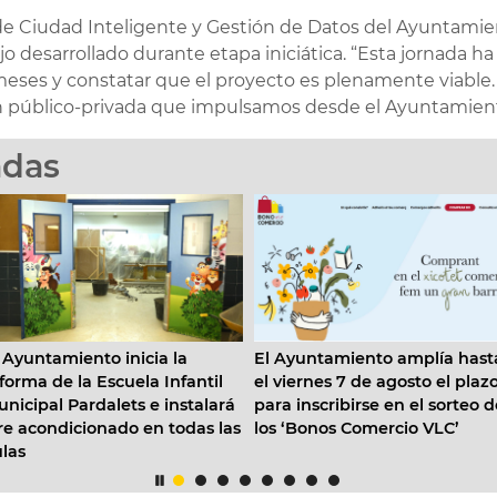
 de Ciudad Inteligente y Gestión de Datos del Ayuntamien
jo desarrollado durante etapa iniciática. “Esta jornada h
 meses y constatar que el proyecto es plenamente viabl
n público-privada que impulsamos desde el Ayuntamient
adas
cia la
El Ayuntamiento amplía hasta
Moneycorp eli
a Infantil
el viernes 7 de agosto el plazo
expandir su ac
 e instalará
para inscribirse en el sorteo de
el ecosistema
en todas las
los ‘Bonos Comercio VLC’
internacional