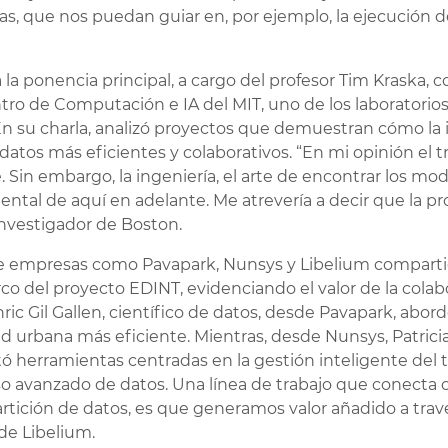
ras, que nos puedan guiar en, por ejemplo, la ejecución d
a la ponencia principal, a cargo del profesor Tim Kraska, c
tro de Computación e IA del MIT, uno de los laboratorios
 su charla, analizó proyectos que demuestran cómo la int
tos más eficientes y colaborativos. “En mi opinión el t
Sin embargo, la ingeniería, el arte de encontrar los mo
ntal de aquí en adelante. Me atrevería a decir que la p
 investigador de Boston.
de empresas como Pavapark, Nunsys y Libelium comparti
rco del proyecto EDINT, evidenciando el valor de la col
ic Gil Gallen, científico de datos, desde Pavapark, abord
dad urbana más eficiente. Mientras, desde Nunsys, Patrici
 herramientas centradas en la gestión inteligente del ter
o avanzado de datos. Una línea de trabajo que conecta c
artición de datos, es que generamos valor añadido a travé
de Libelium.