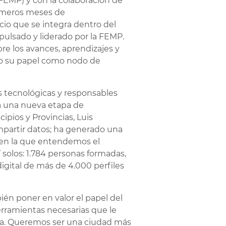
(FEMP) y con la colaboración de
rimeros meses de
cio que se integra dentro del
ulsado y liderado por la FEMP.
obre los avances, aprendizajes y
ndo su papel como nodo de
s tecnológicas y responsables
ia una nueva etapa de
ipios y Provincias, Luis
ompartir datos; ha generado una
a en la que entendemos el
í solos: 1.784 personas formadas,
igital de más de 4.000 perfiles
ién poner en valor el papel del
erramientas necesarias que le
da. Queremos ser una ciudad más