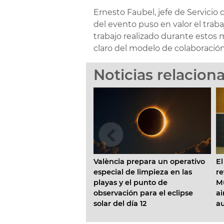
Ernesto Faubel, jefe de Servicio
del evento puso en valor el traba
trabajo realizado durante estos
claro del modelo de colaboració
Noticias relacion
València prepara un operativo
El Ayuntamiento ini
especial de limpieza en las
reforma de la Escuel
al
playas y el punto de
Municipal Pardalets
ico de
observación para el eclipse
aire acondicionado 
pieza
solar del día 12
aulas
 Norte