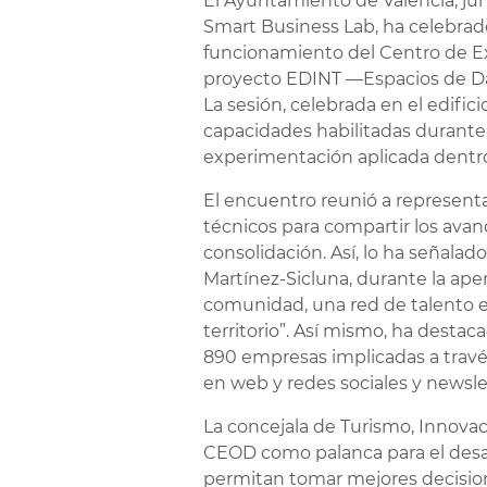
El Ayuntamiento de València, jun
Smart Business Lab, ha celebrado
funcionamiento del Centro de Ex
proyecto EDINT —Espacios de Dat
La sesión, celebrada en el edifici
capacidades habilitadas durante
experimentación aplicada dentr
El encuentro reunió a representa
técnicos para compartir los ava
consolidación. Así, lo ha señalad
Martínez-Sicluna, durante la ape
comunidad, una red de talento e
territorio”. Así mismo, ha destac
890 empresas implicadas a travé
en web y redes sociales y newsle
La concejala de Turismo, Innovac
CEOD como palanca para el desarr
permitan tomar mejores decisio