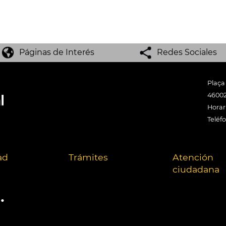
Páginas de Interés
Redes Sociales
Plaça
46002
Horari
Teléf
ad
Trámites
Atención
ciudadana
.