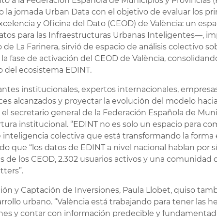
to a la Federación Española de Municipios y Provincias 
 la jornada Urban Data con el objetivo de evaluar los p
celencia y Oficina del Dato (CEOD) de València: un espa
os para las Infraestructuras Urbanas Inteligentes—, imp
o de La Farinera, sirvió de espacio de análisis colectivo s
 la fase de activación del CEOD de València, consolida
o del ecosistema EDINT.
ntes institucionales, expertos internacionales, empresa
nces alcanzados y proyectar la evolución del modelo hac
o el secretario general de la Federación Española de Munic
rtura institucional. “EDINT no es solo un espacio para c
 inteligencia colectiva que está transformando la form
ado que “los datos de EDINT a nivel nacional hablan por s
s de los CEOD, 2.302 usuarios activos y una comunidad d
tters”.
ión y Captación de Inversiones, Paula Llobet, quiso tamb
ollo urbano. “València está trabajando para tener las h
nes y contar con información predecible y fundamenta