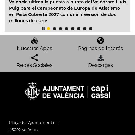
ltima la puesta a punto del Velòdrom Lluís
València reúne a 
 el Campeonato de Europa de Atletismo
con la celebraci
ubierta 2027 con una inversión de dos
23 B Pool 2026
e euros
Nuestras Apps
Páginas de Interés
Redes Sociales
Descargas
Plaça de l'Ajuntament nº 1
46002 València