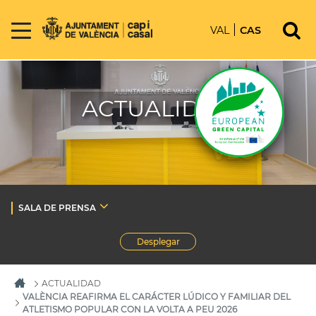
VAL
CAS
ACTUALIDAD
SALA DE PRENSA
Desplegar
ACTUALIDAD
VALÈNCIA REAFIRMA EL CARÁCTER LÚDICO Y FAMILIAR DEL
ATLETISMO POPULAR CON LA VOLTA A PEU 2026