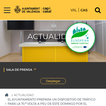
VAL
CAS
ACTUALIDAD
SALA DE PRENSA
Desplegar
ACTUALIDAD
EL AYUNTAMIENTO PREPARA UN DISPOSITIVO DE TRÁFICO
PARA LA 70.ª VOLTA A PEU DE ESTE DOMINGO POR EL