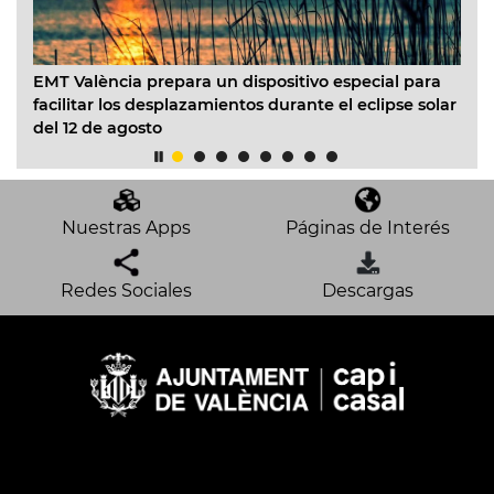
València prepara un dispositivo especial para
València la
itar los desplazamientos durante el eclipse solar
prevenir las
2 de agosto
movilidad p
Nuestras Apps
Páginas de Interés
Redes Sociales
Descargas