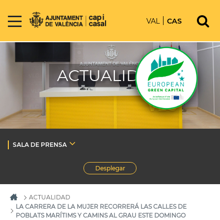
VAL
CAS
ACTUALIDAD
SALA DE PRENSA
Desplegar
ACTUALIDAD
LA CARRERA DE LA MUJER RECORRERÁ LAS CALLES DE
POBLATS MARÍTIMS Y CAMINS AL GRAU ESTE DOMINGO