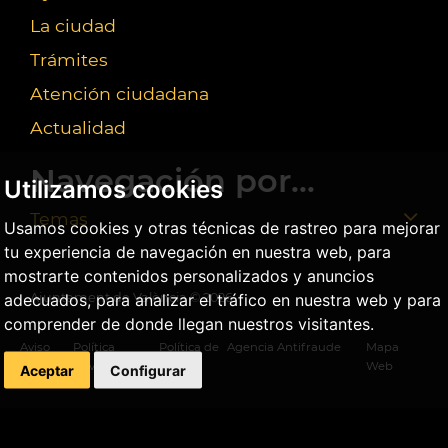
La ciudad
Trámites
Atención ciudadana
Actualidad
Navegación por...
Utilizamos cookies
Temas
Usamos cookies y otras técnicas de rastreo para mejorar
tu experiencia de navegación en nuestra web, para
mostrarte contenidos personalizados y anuncios
adecuados, para analizar el tráfico en nuestra web y para
Ajuntament de València ©
2026
comprender de donde llegan nuestros visitantes.
Aviso
Política
Política de
Agencia Antifraude
Mapa
legal
privacidad
cookies
Web
Aceptar
Configurar