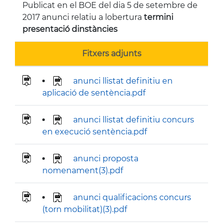
Publicat en el BOE del dia 5 de setembre de
2017 anunci relatiu a lobertura
termini
presentació dinstàncies
Fitxers adjunts
anunci llistat definitiu en
aplicació de sentència.pdf
anunci llistat definitiu concurs
en execució sentència.pdf
anunci proposta
nomenament(3).pdf
anunci qualificacions concurs
(torn mobilitat)(3).pdf