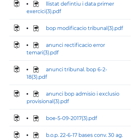
llistat defintiu i data primer
exercici(3).pdf
bop modificacio tribunal(3).pdf
anunci rectificacio error
temari(3).pdf
anunci tribunal. bop 6-2-
18(3).pdf
anunci bop admisio i exclusio
provisional(3).pdf
boe-5-09-2017(3).pdf
b.o.p. 22-6-17 bases conv. 30 ag.