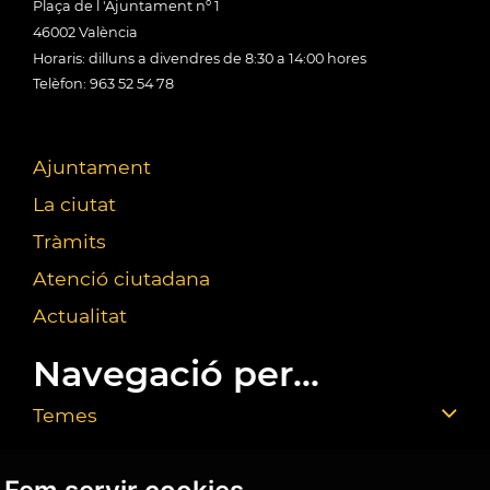
Plaça de l 'Ajuntament nº 1
46002 València
Horaris: dilluns a divendres de 8:30 a 14:00 hores
Telèfon: 963 52 54 78
Ajuntament
La ciutat
Tràmits
Atenció ciutadana
Actualitat
Navegació per...
Temes
Fem servir cookies