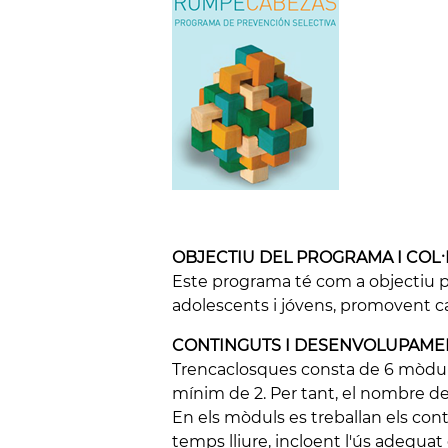
OBJECTIU DEL PROGRAMA I COL·L
Este programa té com a objectiu p
adolescents i jóvens, promovent cap
CONTINGUTS I DESENVOLUPAME
Trencaclosques consta de 6 mòduls
mínim de 2. Per tant, el nombre de 
En els mòduls es treballan els cont
temps lliure, incloent l'ús adequa