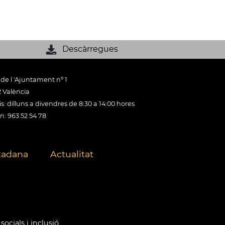
Descàrregues
 de l 'Ajuntament nº 1
 València
s: dilluns a divendres de 8:30 a 14:00 hores
n: 963 52 54 78
tadana
Actualitat
socials i inclusió