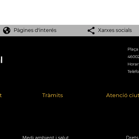
Pàgines d'interés
Xarxes socials
Plaça
46002
Horari
Telèfo
t
Tràmits
Atenció ciu
Medi ambient i salut
Drets 