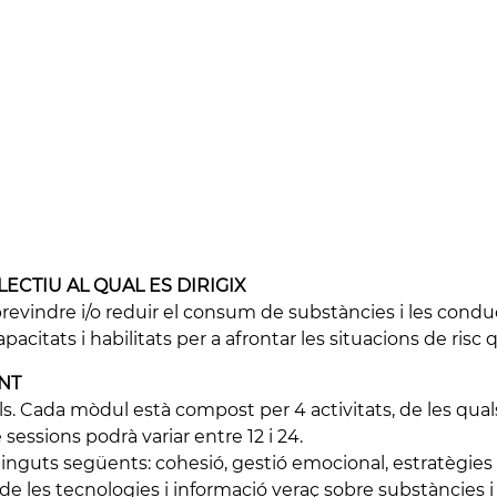
ECTIU AL QUAL ES DIRIGIX
revindre i/o reduir el consum de substàncies i les cond
acitats i habilitats per a afrontar les situacions de risc
NT
. Cada mòdul està compost per 4 activitats, de les qual
sessions podrà variar entre 12 i 24.
inguts següents: cohesió, gestió emocional, estratègies co
t de les tecnologies i informació veraç sobre substàncies