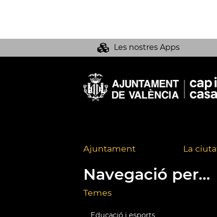
Les nostres Apps
Ajuntament
La ciuta
Navegació per...
Temes
Educació i esports