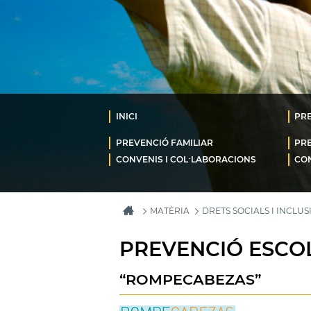
INICI
PR
PREVENCIÓ FAMILIAR
PR
CONVENIS I COL·LABORACIONS
CO
MATÈRIA
DRETS SOCIALS I INCLUS
PREVENCIÓ ESCO
“ROMPECABEZAS”