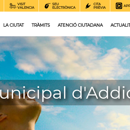
VISIT
SEU
CITA
AP
VALENCIA
ELECTRÒNICA
PRÈVIA
LA CIUTAT
TRÀMITS
ATENCIÓ CIUTADANA
ACTUALI
unicipal d'Addi