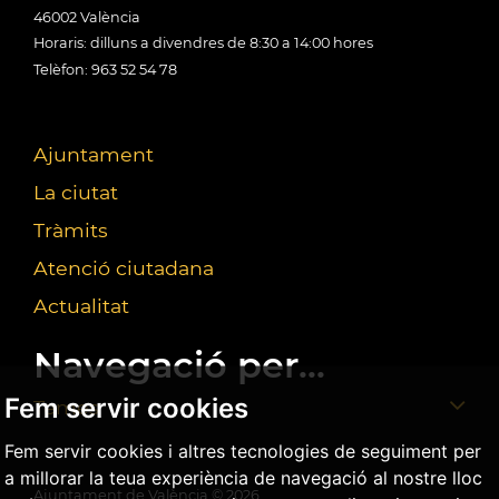
46002 València
Horaris: dilluns a divendres de 8:30 a 14:00 hores
Telèfon: 963 52 54 78
Ajuntament
La ciutat
Tràmits
Atenció ciutadana
Actualitat
Navegació per...
Fem servir cookies
Temes
Fem servir cookies i altres tecnologies de seguiment per
a millorar la teua experiència de navegació al nostre lloc
Ajuntament de València ©
2026