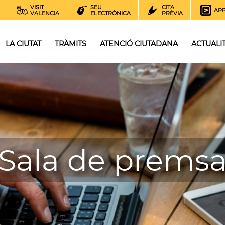
VISIT
SEU
CITA
AP
VALENCIA
ELECTRÒNICA
PRÈVIA
LA CIUTAT
TRÀMITS
ATENCIÓ CIUTADANA
ACTUALI
Sala de prems