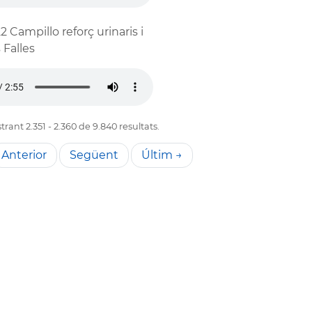
2 Campillo reforç urinaris i
 Falles
rant 2.351 - 2.360 de 9.840 resultats.
Anterior
Següent
Últim →