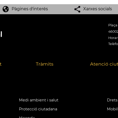
Pàgines d'interés
Xarxes socials
Plaça
46002
Horari
Telèfo
t
Tràmits
Atenció ciu
Medi ambient i salut
Drets 
Protecció ciutadana
Mobil