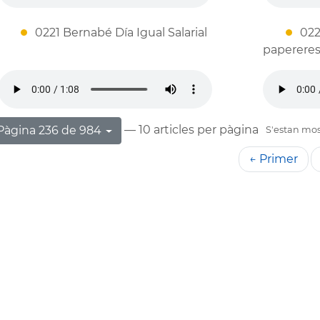
0221 Bernabé Día Igual Salarial
022
papereres
— 10 articles per pàgina
Pàgina 236 de 984
S'estan most
← Primer