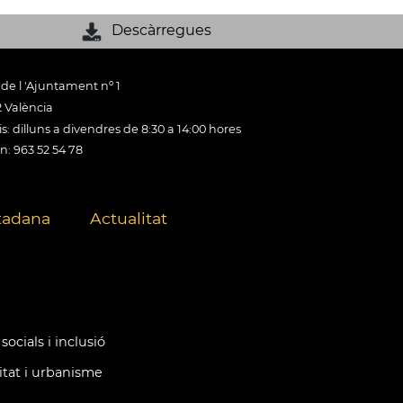
Descàrregues
 de l 'Ajuntament nº 1
 València
s: dilluns a divendres de 8:30 a 14:00 hores
n: 963 52 54 78
tadana
Actualitat
socials i inclusió
itat i urbanisme