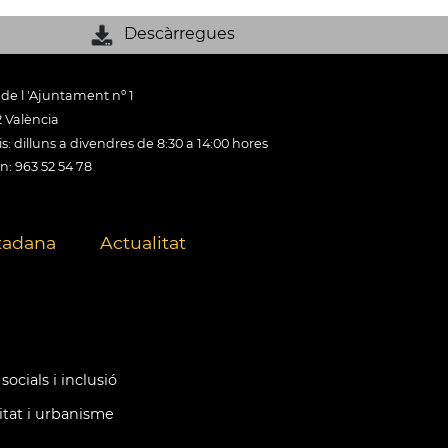
Descàrregues
 de l 'Ajuntament nº 1
 València
s: dilluns a divendres de 8:30 a 14:00 hores
n: 963 52 54 78
tadana
Actualitat
socials i inclusió
itat i urbanisme