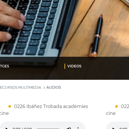
TGES
VIDEOS
ECURSOS MULTIMEDIA
AUDIOS
0226 Ibáñez Trobada acadèmies
02
cine
cine