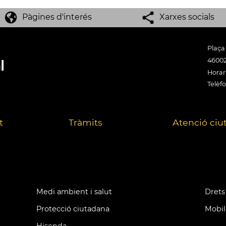
Pàgines d'interés
Xarxes socials
Plaça
46002
Horari
Telèfo
t
Tràmits
Atenció ciu
Medi ambient i salut
Drets 
Protecció ciutadana
Mobil