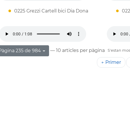
0225 Grezzi Cartell bici Dia Dona
022
— 10 articles per pàgina
Pàgina 235 de 984
S'estan most
← Primer