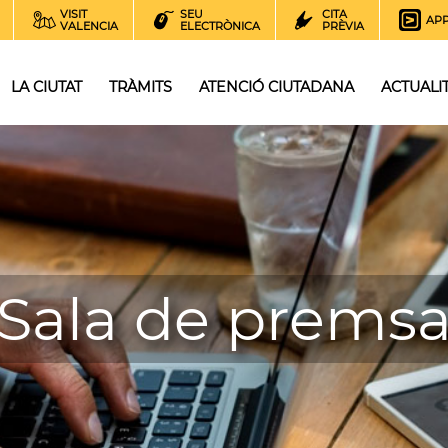
VISIT
SEU
CITA
AP
VALENCIA
ELECTRÒNICA
PRÈVIA
LA CIUTAT
TRÀMITS
ATENCIÓ CIUTADANA
ACTUALI
Sala de prems