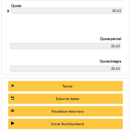
Quota
x
Quota parcial
Quota íntegra
Tancar
Esborrar dades
Visualitzar esborrany
Iniciar Autoliquidació